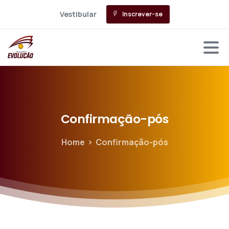
Vestibular
Inscrever-se
Confirmação-pós
Home
Confirmação-pós