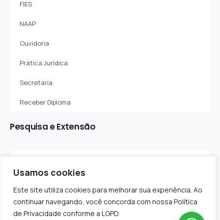
FIES
NAAP
Ouvidoria
Prática Jurídica
Secretaria
Receber Diploma
Pesquisa
e
Extensão
Sobre o Departamento
Usamos cookies
Projetos de Pesquisa
Este site utiliza cookies para melhorar sua experiência. Ao
Projetos de Extensão
continuar navegando, você concorda com nossa Política
de Privacidade conforme a LGPD.