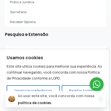
Prática Jurídica
Secretaria
Receber Diploma
Pesquisa
e
Extensão
Sobre o Departamento
Usamos cookies
Projetos de Pesquisa
Este site utiliza cookies para melhorar sua experiência. Ao
Projetos de Extensão
continuar navegando, você concorda com nossa Política
de Privacidade conforme a LGPD.
Gerenciar preferências
Rejeitar todos
Ao usar este site, você concorda com nossa
Todos os Direitos Reservados - Faculdade Evolução
Aceitar todos
política de cookies.
Alto Oeste Potiguar - FACEP | CNPJ: 08.286.517/0001-09