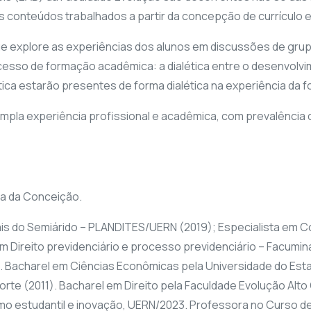
 conteúdos trabalhados a partir da concepção de currículo 
 que explore as experiências dos alunos em discussões de gr
esso de formação acadêmica: a dialética entre o desenvolvi
ática estarão presentes de forma dialética na experiência da 
a experiência profissional e acadêmica, com prevalência de
na da Conceição.
is do Semiárido – PLANDITES/UERN (2019); Especialista em Con
 em Direito previdenciário e processo previdenciário – Facumin
 Bacharel em Ciências Econômicas pela Universidade do Esta
rte (2011). Bacharel em Direito pela Faculdade Evolução Alto 
mo estudantil e inovação, UERN/2023. Professora no Curso de