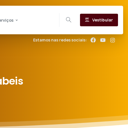
Vestibular
erviços
Estamos nas redes sociais:
ábeis