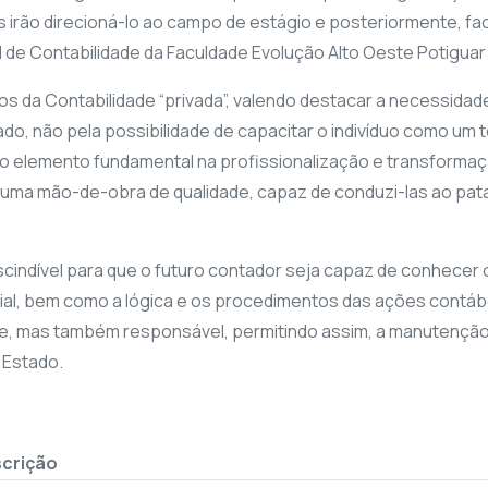
s irão direcioná-lo ao campo de estágio e posteriormente, f
l de Contabilidade da Faculdade Evolução Alto Oeste Potiguar
 da Contabilidade “privada”, valendo destacar a necessidade d
ado, não pela possibilidade de capacitar o indivíduo como u
o elemento fundamental na profissionalização e transform
uma mão-de-obra de qualidade, capaz de conduzi-las ao pata
cindível para que o futuro contador seja capaz de conhece
al, bem como a lógica e os procedimentos das ações contábe
nte, mas também responsável, permitindo assim, a manutenção 
 Estado.
crição