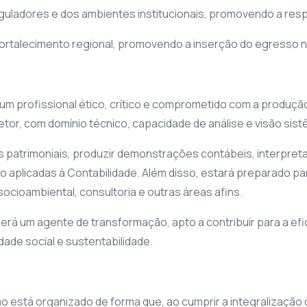
adores e dos ambientes institucionais, promovendo a respons
 fortalecimento regional, promovendo a inserção do egresso 
m profissional ético, crítico e comprometido com a produção
setor, com domínio técnico, capacidade de análise e visão si
patrimoniais, produzir demonstrações contábeis, interpretar 
 aplicadas à Contabilidade. Além disso, estará preparado par
 socioambiental, consultoria e outras áreas afins.
á um agente de transformação, apto a contribuir para a efi
dade social e sustentabilidade.
está organizado de forma que, ao cumprir a integralização cu