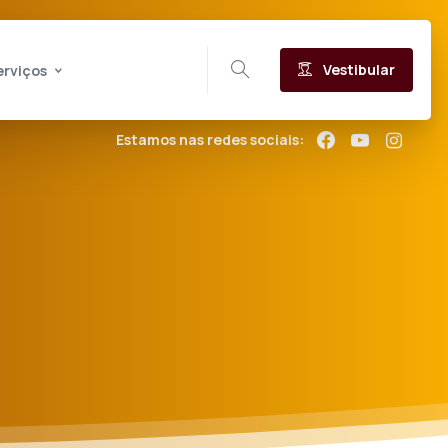
Vestibular
erviços
Estamos nas redes sociais: