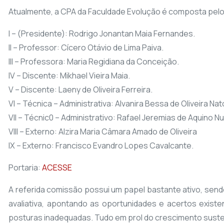
Atualmente, a CPA da Faculdade Evolução é composta pel
I – (Presidente): Rodrigo Jonantan Maia Fernandes.
II – Professor: Cícero Otávio de Lima Paiva.
III – Professora: Maria Regidiana da Conceição.
IV – Discente: Mikhael Vieira Maia.
V – Discente: Laeny de Oliveira Ferreira.
VI – Técnica – Administrativa: Alvanira Bessa de Oliveira Nat
VII – Técnic0 – Administrativo: Rafael Jeremias de Aquino N
VIII – Externo: Alzira Maria Câmara Amado de Oliveira
IX – Externo: Francisco Evandro Lopes Cavalcante.
Portaria:
ACESSE
A referida comissão possui um papel bastante ativo, sen
avaliativa, apontando as oportunidades e acertos exis
posturas inadequadas. Tudo em prol do crescimento susten