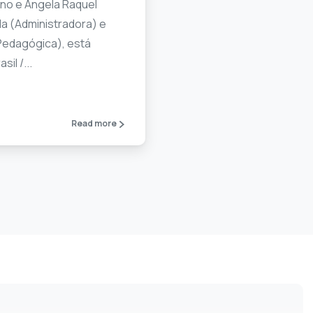
ino e Ângela Raquel
la (Administradora) e
Pedagógica), está
il /...
Read more