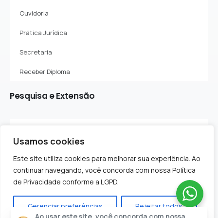
Ouvidoria
Prática Jurídica
Secretaria
Receber Diploma
Pesquisa
e
Extensão
Sobre o Departamento
Usamos cookies
Projetos de Pesquisa
Este site utiliza cookies para melhorar sua experiência. Ao
Projetos de Extensão
continuar navegando, você concorda com nossa Política
de Privacidade conforme a LGPD.
Gerenciar preferências
Rejeitar todos
Ao usar este site, você concorda com nossa