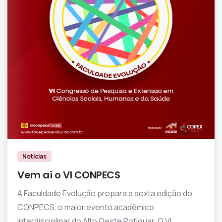
1
0
Notícias
Vem aí o VI CONPECS
A Faculdade Evolução prepara a sexta edição do
CONPECS, o maior evento acadêmico
interdisciplinar do Alto Oeste Potiguar. O VI