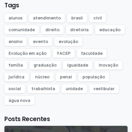
Tags
alunos
atendimento
brasil
civil
comunidade
direito
diretoria
educação
ensino
evento
evolução
Evolução em ação
FACEP
faculdade
família
graduação
igualdade
inovação
jurídica
núcleo
penal
população
social
trabalhista
unidade
vestibular
água nova
Posts Recentes