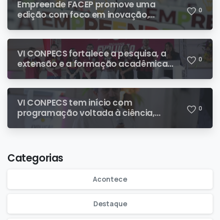
Empreende FACEP promove uma
0
edição com foco em inovação,
negócios e protagonismo acadêmico
VI CONPECS fortalece a pesquisa, a
0
extensão e a formação acadêmica
em mais uma edição de sucesso
VI CONPECS tem início com
0
programação voltada à ciência,
prática e transformação acadêmica
Categorias
Acontece
Destaque