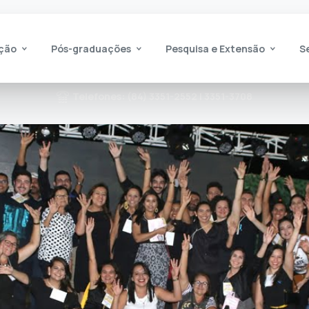
ção
Pós-graduações
Pesquisa e Extensão
S
Telefones: (84) 3351-2552 | 3351-3708