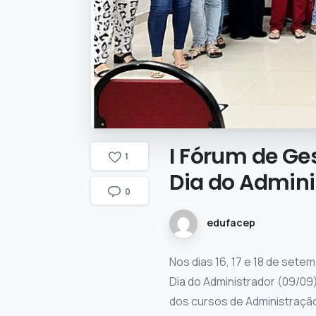
I
Fórum
de
Ge
1
Dia
do
Admini
0
edufacep
Nos dias 16, 17 e 18 de sete
Dia do Administrador (09/09
dos cursos de Administraçã