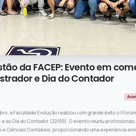
stão
da
FACEP:
Evento
em
com
strador
e
Dia
do
Contador
Aco
mbro, a Faculdade Evolução realizou com grande êxito o I Fór
) e ao Dia do Contador (22/09). O evento reuniu profissionai
o e Ciências Contábeis, proporcionando uma experiência enr