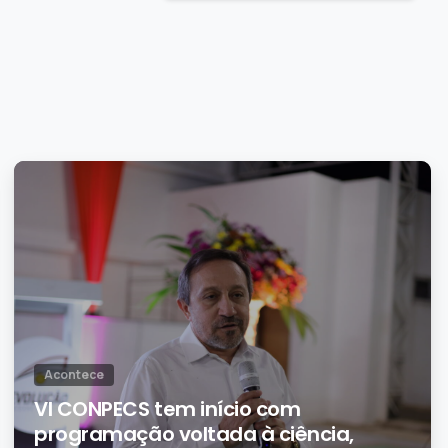
0
Acontece
VI CONPECS tem início com
programação voltada à ciência,