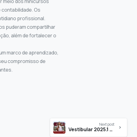
r meio dos minicursos
 contabilidade. Os
idiano profissional.
nos puderam compartilhar
ção, além de fortalecer o
 um marco de aprendizado,
m seu compromisso de
antes.
Next post
Vestibular 2025.1 da FACEP: A Oportunidade de Transformar Seu Futuro!