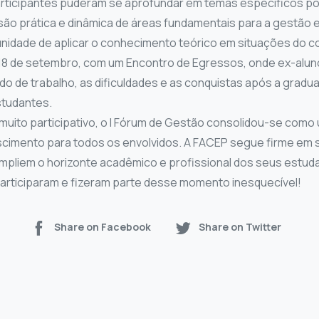
participantes puderam se aprofundar em temas específicos po
são prática e dinâmica de áreas fundamentais para a gestão e
nidade de aplicar o conhecimento teórico em situações do cot
ia 18 de setembro, com um Encontro de Egressos, onde ex-alu
o de trabalho, as dificuldades e as conquistas após a gradua
studantes.
muito participativo, o I Fórum de Gestão consolidou-se como
escimento para todos os envolvidos. A FACEP segue firme e
mpliem o horizonte acadêmico e profissional dos seus estud
rticiparam e fizeram parte desse momento inesquecível!
Share on Facebook
Share on Twitter