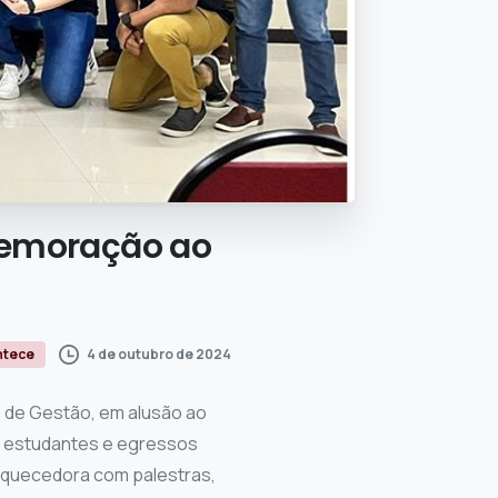
emoração
ao
4 de outubro de 2024
ntece
um de Gestão, em alusão ao
s, estudantes e egressos
iquecedora com palestras,