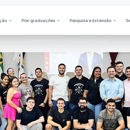
ção
Pós-graduações
Pesquisa e Extensão
S
Telefones: (84) 3351-2552 | 3351-3708