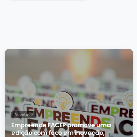
0
Acontece
Empreende FACEP promove uma
edição com foco em inovação,