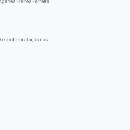
iógenes Freires Ferreira
8 e a interpretação das