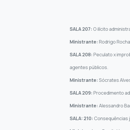
SALA 207:
O ilícito adminis
Ministrante:
Rodrigo Rocha
SALA 208:
Peculato x improb
agentes públicos.
Ministrante:
Sócrates Alve
SALA 209:
Procedimento adm
Ministrante:
Alessandro B
SALA: 210:
Consequências ju