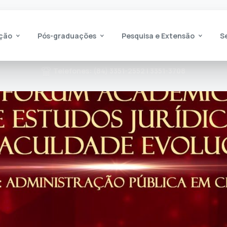
ção
Pós-graduações
Pesquisa e Extensão
S
Telefones: (84) 3351-2552 | 3351-3708