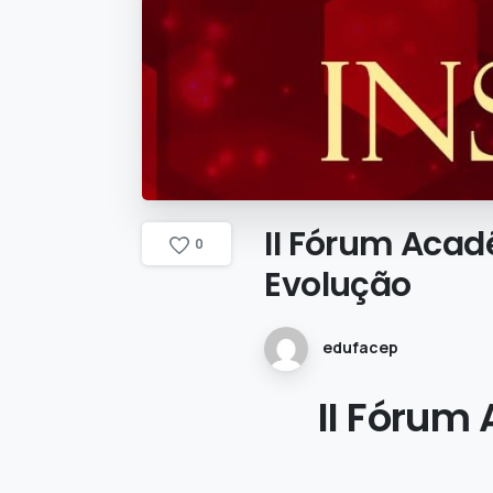
II
Fórum
Acad
0
Evolução
edufacep
II Fórum