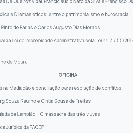
a De Queiroz Vidal, Franciclaudio Nato da Silva e Francisco D
lica e Dilemas éticos: entre o patrimonialismo e burocracia.
y Pinto de Farias e Carlos Augusto Dias Moraes
al da Lei de improbidade Administrativa pela Lei nº 13.655/201
lino de Moura
OFICINA:
as na Mediação e conciliação para resolução de conflitos.
g Souza Raulino e Cíntia Sousa de Freitas
lada de Lampião – O massacre das três viúvas
ica Jurídica da FACEP