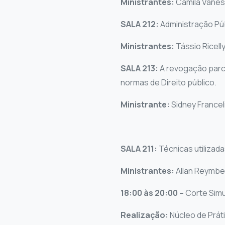
Ministrantes:
Camila Vaness
SALA 212:
Administração Púb
Ministrantes:
Tássio Ricell
SALA 213:
A revogação parci
normas de Direito público.
Ministrante:
Sidney France
SALA 211:
Técnicas utilizad
Ministrantes:
Allan Reymber
18:00 às 20:00 –
Corte Simu
Realização:
Núcleo de Prát