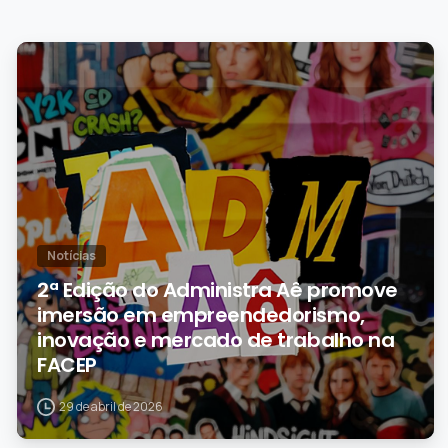
0
Notícias
2ª Edição do Administra Aê promove
imersão em empreendedorismo,
inovação e mercado de trabalho na
FACEP
29 de abril de 2026