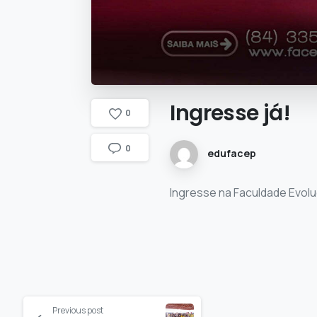
Ingresse
já!
0
0
edufacep
Ingresse na Faculdade Evol
Previous post