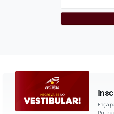
Insc
Faça p
Potigu