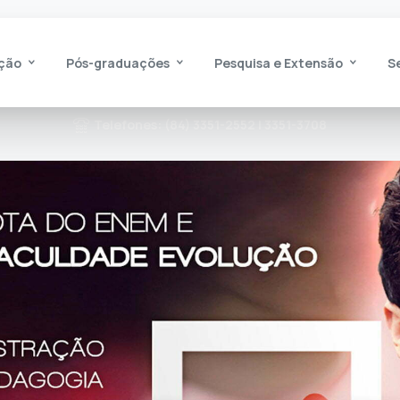
ção
Pós-graduações
Pesquisa e Extensão
S
Telefones: (84) 3351-2552 | 3351-3708