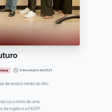
uturo
8 de outubro de 2023
ntece
as de ensino médio do Alto
marcou o início de uma
as da região e a FACEP.