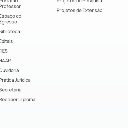
Portal do
Projetos de Pesquisa
Professor
Projetos de Extensão
Espaço do
Egresso
Biblioteca
Editais
FIES
NAAP
Ouvidoria
Prática Jurídica
Secretaria
Receber Diploma