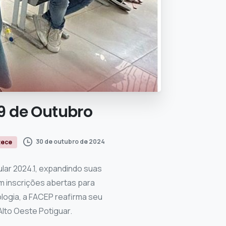
9
de
Outubro
30 de outubro de 2024
tece
ular 2024.1, expandindo suas
m inscrições abertas para
logia, a FACEP reafirma seu
lto Oeste Potiguar.