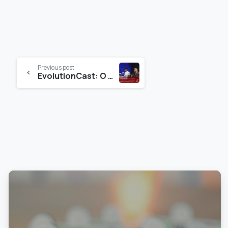
Previous post
EvolutionCast: O Podcast que te Conecta com Histórias Inspiradoras
0