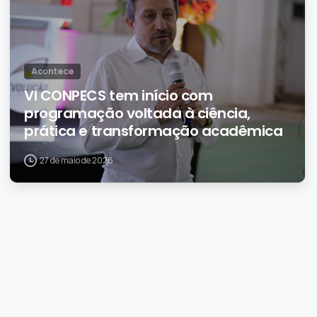
Acontece
VI CONPECS tem início com
programação voltada à ciência,
prática e transformação acadêmica
27 de maio de 2026