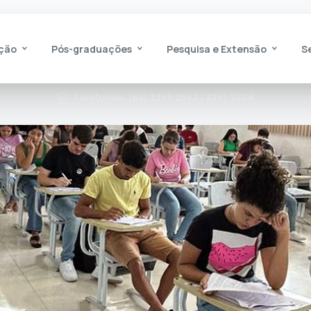
ção
Pós-graduações
Pesquisa e Extensão
S
Telefones: (84) 3351-2552 | 3351-3708