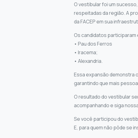
O vestibular foi um sucesso
respeitadas da região. A pr
da FACEP em sua infraestrut
Os candidatos participaram 
•⁠ ⁠Pau dos Ferros
•⁠ ⁠Iracema;
•⁠ ⁠Alexandria.
Essa expansão demonstra o
garantindo que mais pessoa
O resultado do vestibular se
acompanhando e siga nossas
Se você participou do vestib
E, para quem não pôde se i