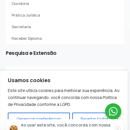
Ouvidoria
Prática Jurídica
Secretaria
Receber Diploma
Pesquisa
e
Extensão
Sobre o Departamento
Usamos cookies
Projetos de Pesquisa
Este site utiliza cookies para melhorar sua experiência. Ao
Projetos de Extensão
continuar navegando, você concorda com nossa Política
de Privacidade conforme a LGPD.
Gerenciar preferências
Rejeitar todos
Ao usar este site, você concorda com nossa
Todos os Direitos Reservados - Faculdade Evolução