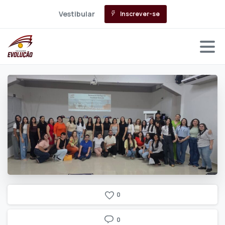
Vestibular
Inscrever-se
0
0