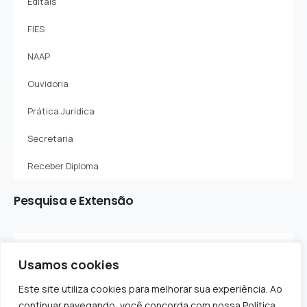
Editais
FIES
NAAP
Ouvidoria
Prática Jurídica
Secretaria
Receber Diploma
Pesquisa
e
Extensão
Sobre o Departamento
Usamos cookies
Projetos de Pesquisa
Este site utiliza cookies para melhorar sua experiência. Ao
Projetos de Extensão
continuar navegando, você concorda com nossa Política