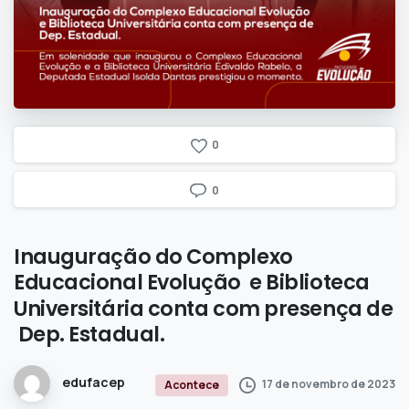
0
0
Inauguração
do
Complexo
Educacional
Evolução
e
Biblioteca
Universitária
conta
com
presença
de
Dep.
Estadual.
edufacep
17 de novembro de 2023
Acontece